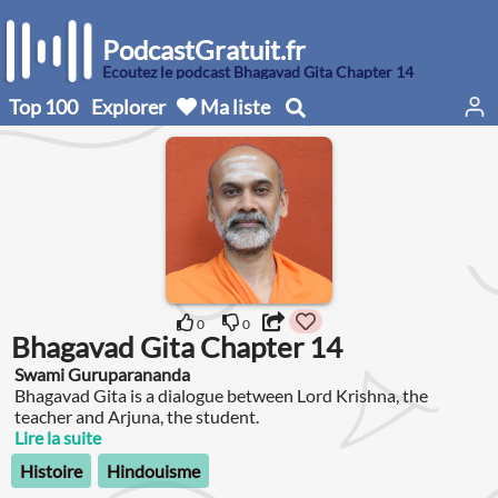
PodcastGratuit.fr
Écoutez le podcast Bhagavad Gita Chapter 14
Top 100
Explorer
Ma liste
0
0
Bhagavad Gita Chapter 14
Swami Guruparananda
Bhagavad Gita is a dialogue between Lord Krishna, the
teacher and Arjuna, the student.
Lire la suite
Histoire
Hindouisme