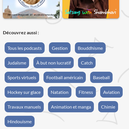
Découvrez aussi :
Tous les podcasts
Gestion
Bouddhisme
Judaïsme
À but non lucratif
Catch
Sports virtuels
Football américain
Baseball
Hockey sur glace
Natation
Fitness
Aviation
Travaux manuels
Animation et manga
Chimie
Hindouisme