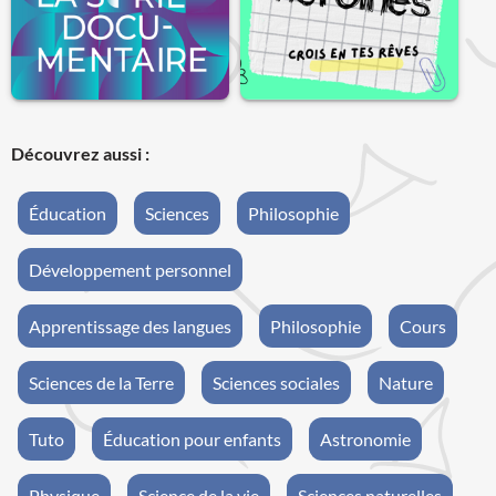
Découvrez aussi :
Éducation
Sciences
Philosophie
Développement personnel
Apprentissage des langues
Philosophie
Cours
Sciences de la Terre
Sciences sociales
Nature
Tuto
Éducation pour enfants
Astronomie
Physique
Science de la vie
Sciences naturelles