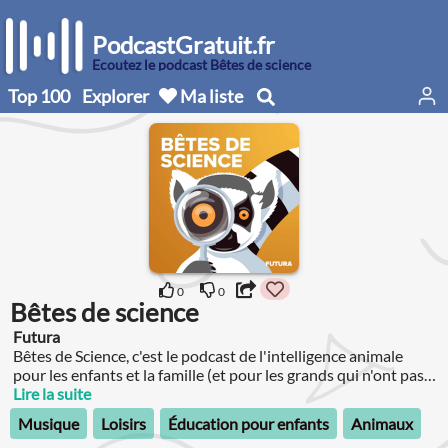
PodcastGratuit.fr
Écoutez le podcast Bêtes de science
Top 100
Explorer
Ma liste
0
0
Bêtes de science
Futura
Bêtes de Science, c'est le podcast de l'intelligence animale
pour les enfants et la famille (et pour les grands qui n'ont pas
oublié de rester curieux !).
Lire la suite
Musique
Loisirs
Éducation pour enfants
Animaux