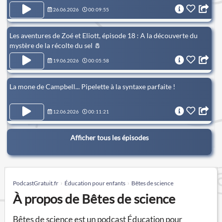
26.06.2026
00:09:55
Les aventures de Zoé et Eliott, épisode 18 : A la découverte du
mystère de la récolte du sel 🧂
19.06.2026
00:05:58
La mone de Campbell... Pipelette à la syntaxe parfaite !
12.06.2026
00:11:21
Afficher tous les épisodes
PodcastGratuit.fr
Éducation pour enfants
Bêtes de science
À propos de Bêtes de science
Bêtes de science est un podcast Éducation pour