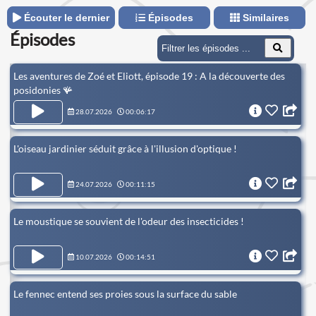
Écouter le dernier
Épisodes
Similaires
Épisodes
Les aventures de Zoé et Eliott, épisode 19 : A la découverte des
posidonies 🪸
28.07.2026
00:06:17
L'oiseau jardinier séduit grâce à l'illusion d'optique !
24.07.2026
00:11:15
Le moustique se souvient de l'odeur des insecticides !
10.07.2026
00:14:51
Le fennec entend ses proies sous la surface du sable