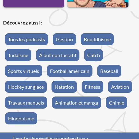
Découvrez aussi :
Tous les podcasts
Gestion
Bouddhisme
Judaïsme
À but non lucratif
Catch
Sports virtuels
Football américain
Baseball
Hockey sur glace
Natation
Fitness
Aviation
Travaux manuels
Animation et manga
Chimie
Hindouisme
Ecoutez les meilleurs podcasts sur