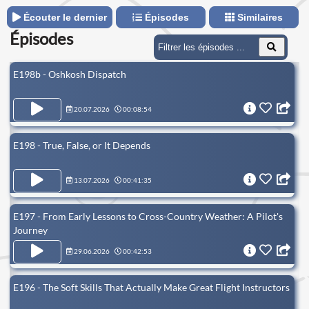
Écouter le dernier
Épisodes
Similaires
Épisodes
E198b - Oshkosh Dispatch
20.07.2026
00:08:54
E198 - True, False, or It Depends
13.07.2026
00:41:35
E197 - From Early Lessons to Cross-Country Weather: A Pilot's
Journey
29.06.2026
00:42:53
E196 - The Soft Skills That Actually Make Great Flight Instructors