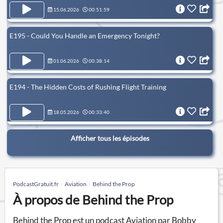
15.06.2026
00:51:59
E195 - Could You Handle an Emergency Tonight?
01.06.2026
00:38:14
E194 - The Hidden Costs of Rushing Flight Training
18.05.2026
00:33:40
Afficher tous les épisodes
PodcastGratuit.fr
Aviation
Behind the Prop
À propos de Behind the Prop
Behind the Prop est un podcast Aviation par Bobby