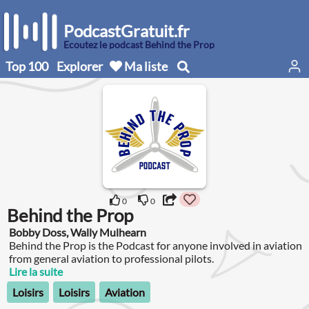
PodcastGratuit.fr
Écoutez le podcast Behind the Prop
Top 100
Explorer
Ma liste
0
0
Behind the Prop
Bobby Doss, Wally Mulhearn
Behind the Prop is the Podcast for anyone involved in aviation
from general aviation to professional pilots.
Lire la suite
Loisirs
Loisirs
Aviation