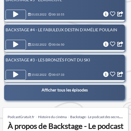
01.03.2022
00:10:55
BACKSTAGE #4 - LE FABULEUX DESTIN D'AMÉLIE POULAIN
22.02.2022
00:06:50
BACKSTAGE #3 - LES BRONZÉS FONT DU SKI
15.02.2022
00:07:33
Afficher tous les épisodes
PodcastGratuit.fr
Histoire du cinéma
Backstage - Le podcast des secrets de tournage
À propos de Backstage - Le podcast