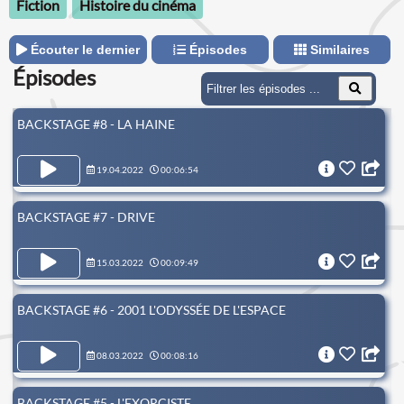
Fiction
Histoire du cinéma
Écouter le dernier
Épisodes
Similaires
Épisodes
BACKSTAGE #8 - LA HAINE
19.04.2022
00:06:54
BACKSTAGE #7 - DRIVE
15.03.2022
00:09:49
BACKSTAGE #6 - 2001 L'ODYSSÉE DE L'ESPACE
08.03.2022
00:08:16
BACKSTAGE #5 - L'EXORCISTE