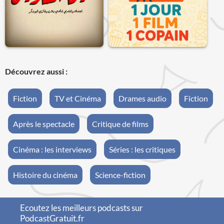
Découvrez aussi :
Fiction
TV et Cinéma
Drames audio
Fiction
Après le spectacle
Critique de films
Cinéma : les interviews
Séries : les critiques
Histoire du cinéma
Science-fiction
Ecoutez les meilleurs podcasts sur
PodcastGratuit.fr