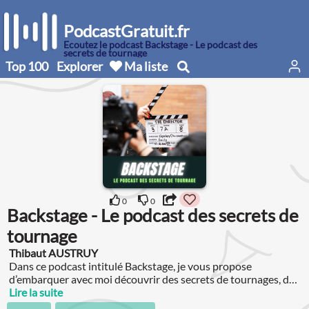
PodcastGratuit.fr
Écoutez le podcast Backstage - Le podcast des
secrets de tournage
Top 100
Explorer
Ma liste
0
0
Backstage - Le podcast des secrets de
tournage
Thibaut AUSTRUY
Dans ce podcast intitulé Backstage, je vous propose
d’embarquer avec moi découvrir des secrets de tournages, des
anecdotes ou encore les coulisses de films français et
Lire la suite
étrangers qui font la richesse du 7e Art.