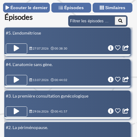
Écouter le dernier
Épisodes
Similaires
Épisodes
#5. L'endométriose
27.07.2026
00:38:30
#4. L'anatomie sans gène.
13.07.2026
00:44:02
#3. La première consultation gynécologique
29.06.2026
00:41:57
#2. La périménopause.