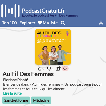
PodcastGratuit.fr
Écoutez le podcast Au Fil Des Femmes
Top 100
Explorer
Ma liste
0
0
Au Fil Des Femmes
Floriane Planté
Bienvenue dans « Au fil des femmes »: Un podcast pensé pour
les femmes et tous ceux qui les aiment.
Lire la suite
Santé et forme
Médecine