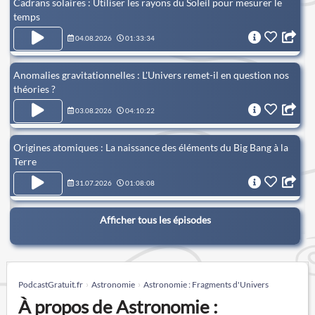
Cadrans solaires : Utiliser les rayons du Soleil pour mesurer le
temps
04.08.2026
01:33:34
Anomalies gravitationnelles : L'Univers remet-il en question nos
théories ?
03.08.2026
04:10:22
Origines atomiques : La naissance des éléments du Big Bang à la
Terre
31.07.2026
01:08:08
Afficher tous les épisodes
PodcastGratuit.fr
Astronomie
Astronomie : Fragments d'Univers
À propos de Astronomie :