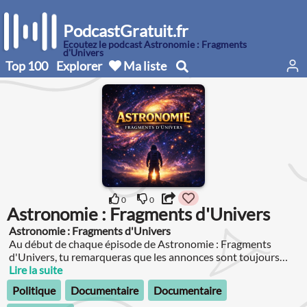
PodcastGratuit.fr
Écoutez le podcast Astronomie : Fragments
d'Univers
Top 100
Explorer
Ma liste
0
0
Astronomie : Fragments d'Univers
Astronomie : Fragments d'Univers
Au début de chaque épisode de Astronomie : Fragments
d'Univers, tu remarqueras que les annonces sont toujours
placées au tout début.
Lire la suite
Politique
Documentaire
Documentaire