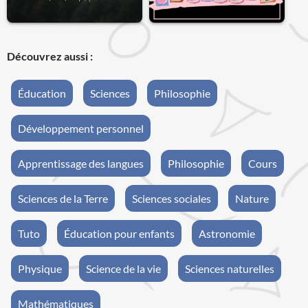
Découvrez aussi :
Éducation
Sciences
Philosophie
Développement personnel
Apprentissage des langues
Philosophie
Cours
Sciences de la Terre
Sciences sociales
Nature
Tuto
Éducation pour enfants
Astronomie
Physique
Science de la vie
Sciences naturelles
Mathématiques