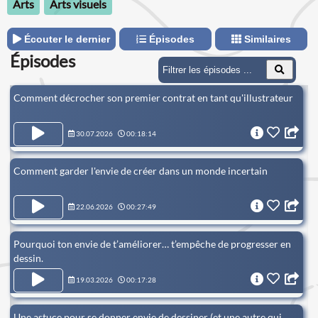
Arts
Arts visuels
Écouter le dernier
Épisodes
Similaires
Épisodes
Comment décrocher son premier contrat en tant qu'illustrateur
30.07.2026
00:18:14
Comment garder l'envie de créer dans un monde incertain
22.06.2026
00:27:49
Pourquoi ton envie de t’améliorer… t’empêche de progresser en
dessin.
19.03.2026
00:17:28
Une astuce pour se donner envie de dessiner (et une autre qui