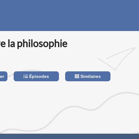
 la philosophie
er
Épisodes
Similaires