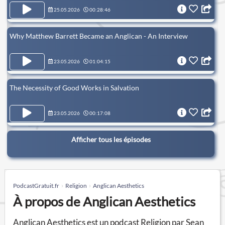
25.05.2026
00:28:46
Why Matthew Barrett Became an Anglican - An Interview
23.05.2026
01:04:15
The Necessity of Good Works in Salvation
23.05.2026
00:17:08
Afficher tous les épisodes
PodcastGratuit.fr
Religion
Anglican Aesthetics
À propos de Anglican Aesthetics
Anglican Aesthetics est un podcast Religion par Sean