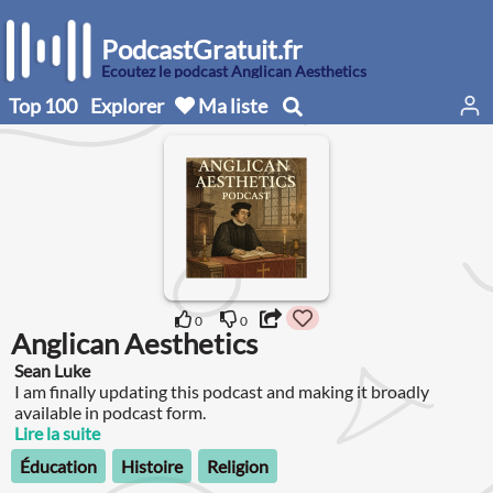
PodcastGratuit.fr
Écoutez le podcast Anglican Aesthetics
Top 100
Explorer
Ma liste
0
0
Anglican Aesthetics
Sean Luke
I am finally updating this podcast and making it broadly
available in podcast form.
Lire la suite
Éducation
Histoire
Religion