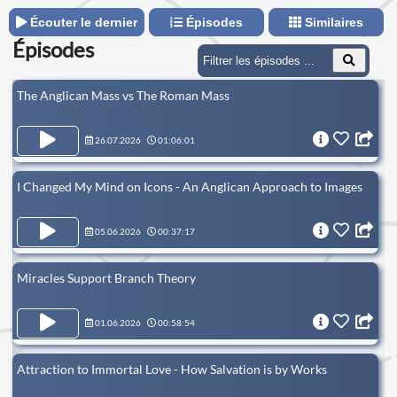
Écouter le dernier
Épisodes
Similaires
Épisodes
The Anglican Mass vs The Roman Mass
26.07.2026
01:06:01
I Changed My Mind on Icons - An Anglican Approach to Images
05.06.2026
00:37:17
Miracles Support Branch Theory
01.06.2026
00:58:54
Attraction to Immortal Love - How Salvation is by Works