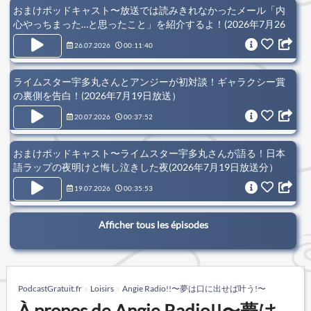
おまけポッドキャスト〜放送では読みきれなかったメール「内
心やっちまった…と思ったこと」を紹介するよ！(2026年7月26
日放送分）
26.07.2026
00:11:40
ライムスター宇多丸さんとアンジーが初対談！ギャラクシー賞
の裏側を告白！(2026年7月19日放送）
20.07.2026
00:37:52
おまけポッドキャスト〜ライムスター宇多丸さんが語る！日本
語ラップの夜明けと悔し泣きした夜(2026年7月19日放送分）
19.07.2026
00:35:53
Afficher tous les épisodes
PodcastGratuit.fr
Loisirs
Angie Radio!!〜夢は口に出せば叶う!〜
À propos de Angie Radio!!〜夢は