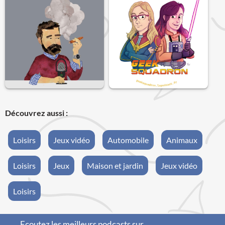
Découvrez aussi :
Loisirs
Jeux vidéo
Automobile
Animaux
Loisirs
Jeux
Maison et jardin
Jeux vidéo
Loisirs
Ecoutez les meilleurs podcasts sur