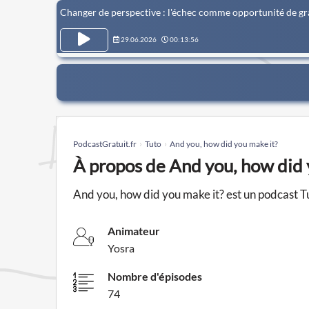
Changer de perspective : l'échec comme opportunité de gra
29.06.2026
00:13:56
PodcastGratuit.fr
Tuto
And you, how did you make it?
À propos de And you, how did 
And you, how did you make it? est un podcast T
Animateur
Yosra
Nombre d'épisodes
74