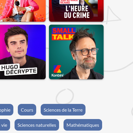
ophie
Cours
Sciences de la Terre
 vie
Sciences naturelles
Mathématiques