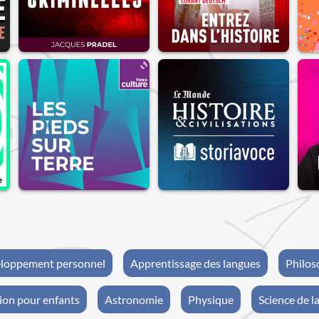
loppement personnel
Apprentissage des langues
Philos
ion pour enfants
Astronomie
Physique
Science de la