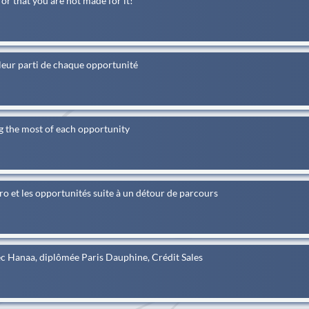
or that you are not made for it!
lleur parti de chaque opportunité
g the most of each opportunity
ro et les opportunités suite à un détour de parcours
avec Hanaa, diplômée Paris Dauphine, Crédit Sales