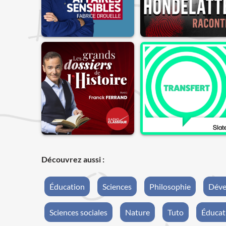
Découvrez aussi :
Éducation
Sciences
Philosophie
Déve
Sciences sociales
Nature
Tuto
Éducat