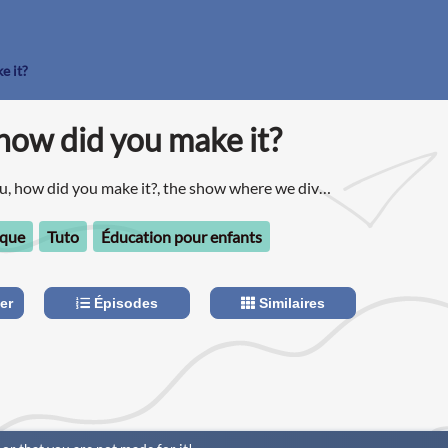
e it?
how did you make it?
, how did you make it?, the show where we dive
 stories behind success.
que
Tuto
Éducation pour enfants
er
Épisodes
Similaires