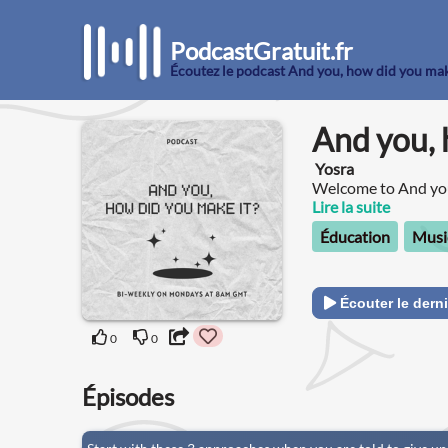
PodcastGratuit.fr
Écoutez le podcast And you, how did you mak
And you, 
Yosra
Welcome to And you
deep into the untold
Lire la suite
Éducation
Musi
Écouter le derni
0
0
Épisodes