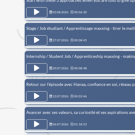
Start with these 3 approaches when you are told to give up 
03.08.2026
00:06:30
Stage / Job étudiant / Apprentissage maxxing - tirer le mei
27.07.2026
00:08:45
Internship / Student Job / Apprenticeship maxxing - makin
20.07.2026
00:08:48
Retour sur l’épisode avec Hanaa, confiance en soi, réseau p
13.07.2026
00:03:46
Avancer avec ses valeurs, sa curiosité et ses aspirations 
06.07.2026
01:18:53