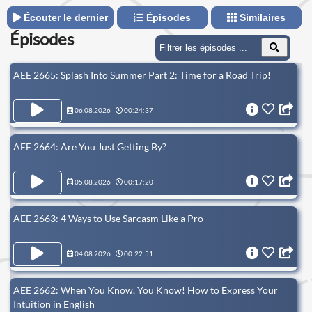
Écouter le dernier
Épisodes
Similaires
Épisodes
AEE 2665: Splash Into Summer Part 2: Time for a Road Trip!
06.08.2026
00:24:37
AEE 2664: Are You Just Getting By?
05.08.2026
00:17:20
AEE 2663: 4 Ways to Use Sarcasm Like a Pro
04.08.2026
00:22:51
AEE 2662: When You Know, You Know! How to Express Your
Intuition in English