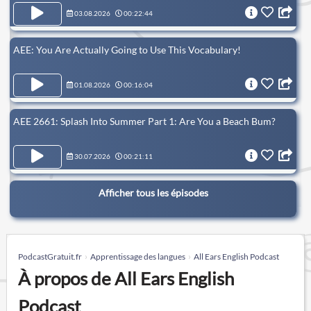
03.08.2026
00:22:44
AEE: You Are Actually Going to Use This Vocabulary!
01.08.2026
00:16:04
AEE 2661: Splash Into Summer Part 1: Are You a Beach Bum?
30.07.2026
00:21:11
Afficher tous les épisodes
PodcastGratuit.fr
Apprentissage des langues
All Ears English Podcast
À propos de All Ears English
Podcast