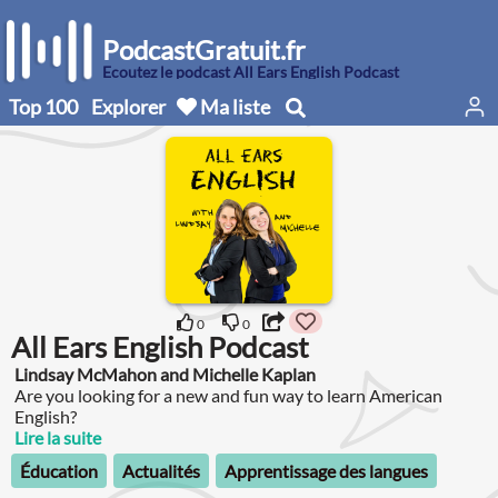
PodcastGratuit.fr
Écoutez le podcast All Ears English Podcast
Top 100
Explorer
Ma liste
0
0
All Ears English Podcast
Lindsay McMahon and Michelle Kaplan
Are you looking for a new and fun way to learn American
English?
Lire la suite
Éducation
Actualités
Apprentissage des langues