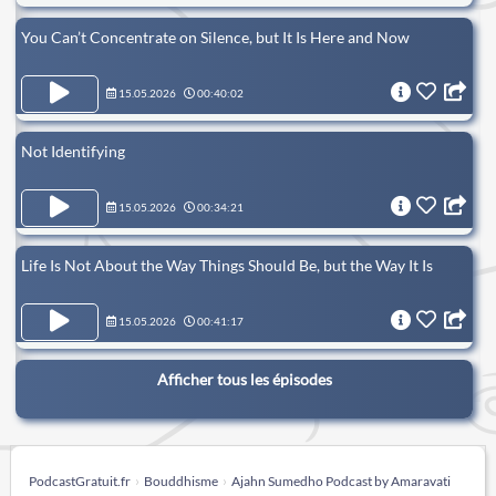
You Can’t Concentrate on Silence, but It Is Here and Now
15.05.2026
00:40:02
Not Identifying
15.05.2026
00:34:21
Life Is Not About the Way Things Should Be, but the Way It Is
15.05.2026
00:41:17
Afficher tous les épisodes
PodcastGratuit.fr
Bouddhisme
Ajahn Sumedho Podcast by Amaravati