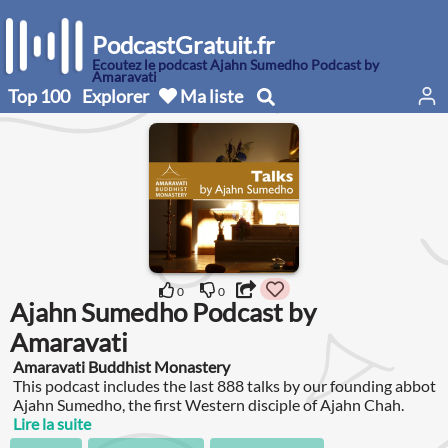
PodcastGratuit.fr
Écoutez le podcast Ajahn Sumedho Podcast by
Amaravati
Top 100
Explorer
Ma liste
0
0
Ajahn Sumedho Podcast by
Amaravati
Amaravati Buddhist Monastery
This podcast includes the last 888 talks by our founding abbot
Ajahn Sumedho, the first Western disciple of Ajahn Chah.
Lire la suite