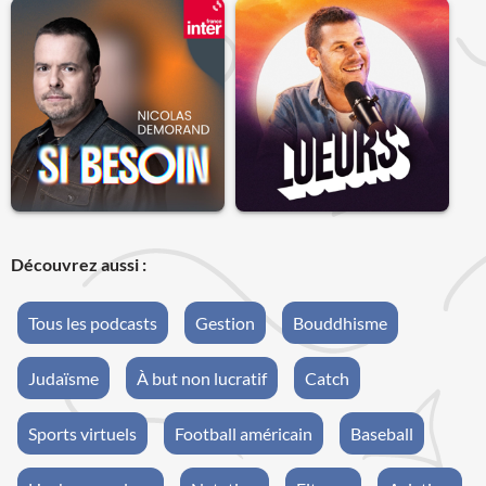
Découvrez aussi :
Tous les podcasts
Gestion
Bouddhisme
Judaïsme
À but non lucratif
Catch
Sports virtuels
Football américain
Baseball