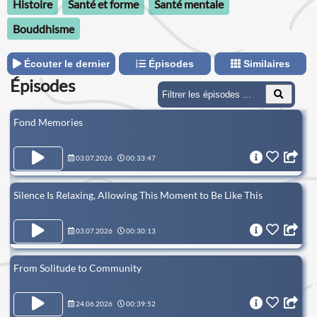
Histoire
Santé et forme
Santé mentale
Bouddhisme
Écouter le dernier
Épisodes
Similaires
Épisodes
Fond Memories
03.07.2026
00:33:47
Silence Is Relaxing, Allowing This Moment to Be Like This
03.07.2026
00:30:13
From Solitude to Community
24.06.2026
00:39:52