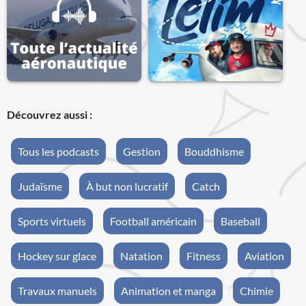
Découvrez aussi :
Tous les podcasts
Gestion
Bouddhisme
Judaïsme
À but non lucratif
Catch
Sports virtuels
Football américain
Baseball
Hockey sur glace
Natation
Fitness
Aviation
Travaux manuels
Animation et manga
Chimie