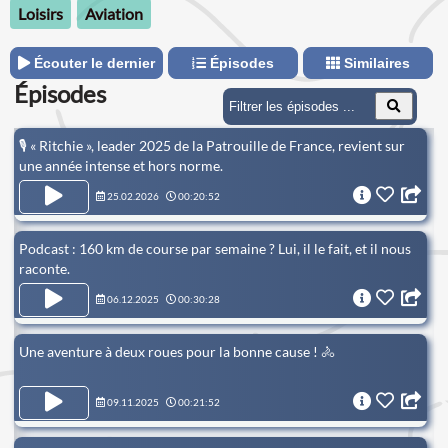
Loisirs
Aviation
Écouter le dernier
Épisodes
Similaires
Épisodes
🎙️ « Ritchie », leader 2025 de la Patrouille de France, revient sur
une année intense et hors norme.
25.02.2026
00:20:52
Podcast : 160 km de course par semaine ? Lui, il le fait, et il nous
raconte.
06.12.2025
00:30:28
Une aventure à deux roues pour la bonne cause ! 🚴
09.11.2025
00:21:52