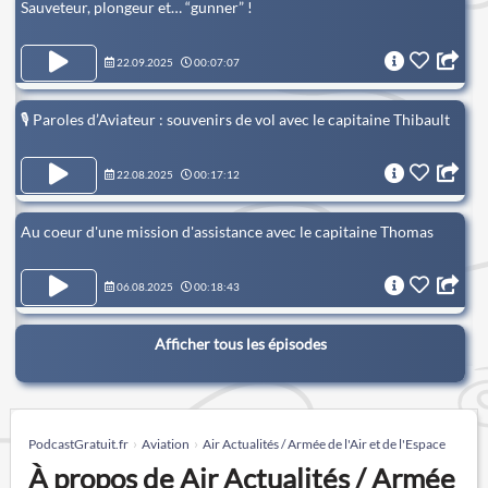
Sauveteur, plongeur et… “gunner” !
22.09.2025
00:07:07
🎙️ Paroles d’Aviateur : souvenirs de vol avec le capitaine Thibault
22.08.2025
00:17:12
Au coeur d'une mission d'assistance avec le capitaine Thomas
06.08.2025
00:18:43
Afficher tous les épisodes
PodcastGratuit.fr
Aviation
Air Actualités / Armée de l'Air et de l'Espace
À propos de Air Actualités / Armée