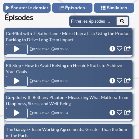
Écouter le dernier
Épisodes
Similaires
Épisodes
Co-Pilot with JJ Sutherland - More Than a List: Using the Product
Backlog to Drive Long-Term Impact
07.08.2026
00:30:56
Pit Stop - How to Avoid Relying on Heroic Efforts to Achieve
Your Goals
24.07.2026
00:08:38
Co-pilot with Bethany Planton - Measuring What Matters: Team
Happiness, Stress, and Well-Being
10.07.2026
00:35:34
The Garage - Team Working Agreements: Greater Than the Sum
of the Parts