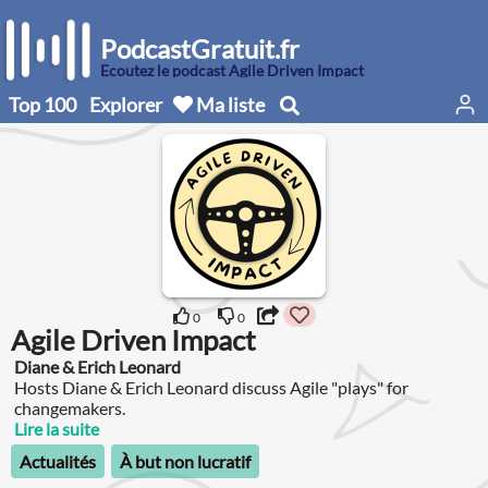
PodcastGratuit.fr
Écoutez le podcast Agile Driven Impact
Top 100
Explorer
Ma liste
0
0
Agile Driven Impact
Diane & Erich Leonard
Hosts Diane & Erich Leonard discuss Agile "plays" for
changemakers.
Lire la suite
Actualités
À but non lucratif