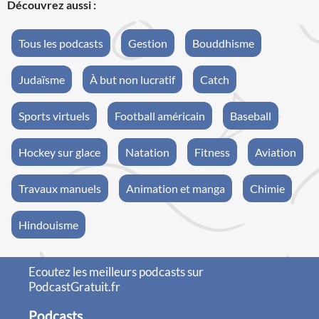
Découvrez aussi :
Tous les podcasts
Gestion
Bouddhisme
Judaïsme
À but non lucratif
Catch
Sports virtuels
Football américain
Baseball
Hockey sur glace
Natation
Fitness
Aviation
Travaux manuels
Animation et manga
Chimie
Hindouisme
Ecoutez les meilleurs podcasts sur
PodcastGratuit.fr
Podcasts