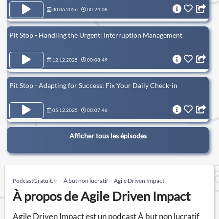
30.06.2026
00:24:08
Pit Stop - Handling the Urgent: Interruption Management
12.12.2025
00:08:49
Pit Stop - Adapting for Success: Fix Your Daily Check-in
05.12.2025
00:07:46
Afficher tous les épisodes
PodcastGratuit.fr
À but non lucratif
Agile Driven Impact
À propos de Agile Driven Impact
Agile Driven Impact est un podcast À but non lucratif