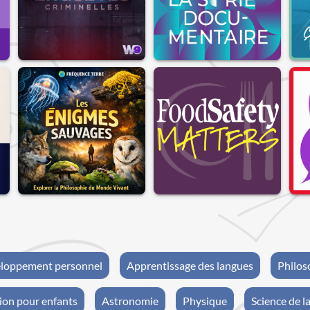
loppement personnel
Apprentissage des langues
Philos
ion pour enfants
Astronomie
Physique
Science de la