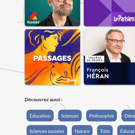
Découvrez aussi :
Éducation
Sciences
Philosophie
Déve
Sciences sociales
Nature
Tuto
Éducat