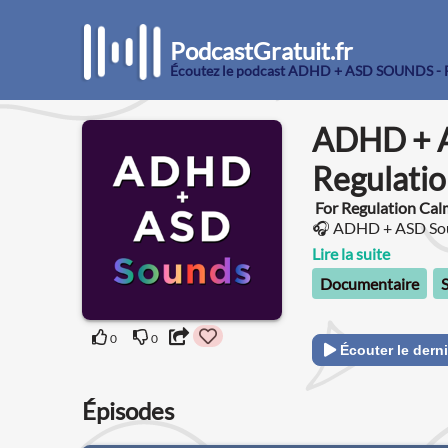
PodcastGratuit.fr
Écoutez le podcast ADHD + ASD SOUNDS - Fo
ADHD + A
Regulatio
For Regulation Cal
🎧 ADHD + ASD Soun
support for focus, 
Lire la suite
ASD, and AuDHD.
Documentaire
S
0
0
Écouter le derni
Épisodes