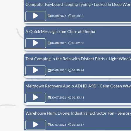
Computer Keyboard Tapping Typing - Locked In Deep Wor
06.08.2026
01:30:02
A Quick Message from Clare at Flooba
04.08.2026
00:02:03
Tent Camping in the Rain with Distant Birds + Light Wi
03.08.2026
01:30:44
Meltdown Recovery Audio ADHD ASD - Calm Ocean Waves 
30.07.2026
01:30:43
Warehouse Hum, Drone, Industrial Extractor Fan - Senso
27.07.2026
01:30:57