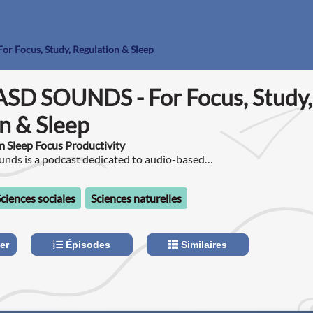
r Focus, Study, Regulation & Sleep
SD SOUNDS - For Focus, Study,
n & Sleep
m Sleep Focus Productivity
ds is a podcast dedicated to audio-based
sleep, and sensory regulation in ADHD, ADD,
ciences sociales
Sciences naturelles
er
Épisodes
Similaires