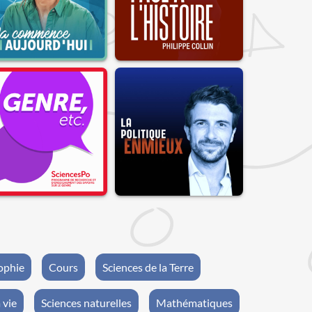
ophie
Cours
Sciences de la Terre
 vie
Sciences naturelles
Mathématiques