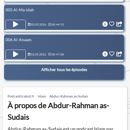
005 Al-Ma-idah
02.05.2026
00:44:53
006 Al-Anaam
02.05.2026
00:47:08
Afficher tous les épisodes
PodcastGratuit.fr
Islam
Abdur-Rahman as-Sudais
À propos de Abdur-Rahman as-
Sudais
Abdur-Rahman as-Sudais est un podcast Islam par