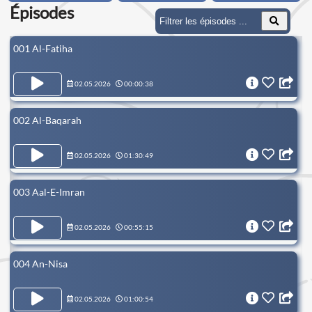
Épisodes
001 Al-Fatiha
02.05.2026
00:00:38
002 Al-Baqarah
02.05.2026
01:30:49
003 Aal-E-Imran
02.05.2026
00:55:15
004 An-Nisa
02.05.2026
01:00:54