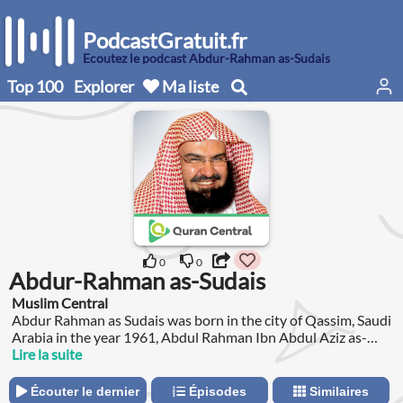
PodcastGratuit.fr
Écoutez le podcast Abdur-Rahman as-Sudais
Top 100
Explorer
Ma liste
0
0
Abdur-Rahman as-Sudais
Muslim Central
Abdur Rahman as Sudais was born in the city of Qassim, Saudi
Arabia in the year 1961, Abdul Rahman Ibn Abdul Aziz as-
Sudais an-Najdi is a Saudi world renown Qari.
Lire la suite
Écouter le dernier
Épisodes
Similaires