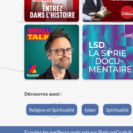
Découvrez aussi :
Religion et Spiritualité
Islam
Spiritualité
Ecoutez les meilleurs podcasts sur PodcastGratuit.