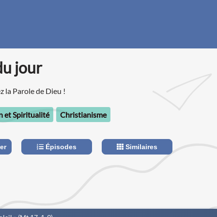
du jour
 la Parole de Dieu !
n et Spiritualité
Christianisme
er
Épisodes
Similaires