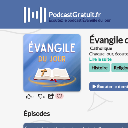
PodcastGratuit.fr
Écoutez le podcast Évangile du jour
Évangile 
Catholique
Chaque jour, écoutez
Lire la suite
Histoire
Religio
Écouter le derni
0
0
Épisodes