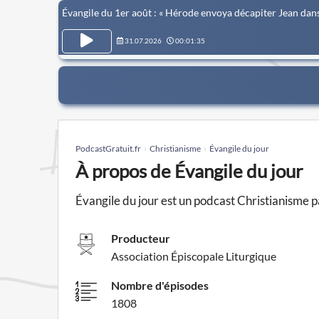
Évangile du 1er août : « Hérode envoya décapiter Jean dans l
31.07.2026
00:01:35
PodcastGratuit.fr
Christianisme
Évangile du jour
À propos de Évangile du jour
Évangile du jour est un podcast Christianisme 
Producteur
Association Épiscopale Liturgique
Nombre d'épisodes
1808