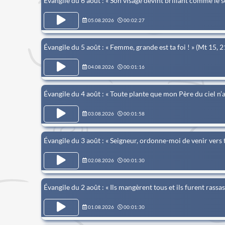
Évangile du 6 août : « Son visage devint brillant comme le so
05.08.2026
00:02:27
Évangile du 5 août : « Femme, grande est ta foi ! » (Mt 15, 
04.08.2026
00:01:16
Évangile du 4 août : « Toute plante que mon Père du ciel n’
03.08.2026
00:01:58
Évangile du 3 août : « Seigneur, ordonne-moi de venir vers t
02.08.2026
00:01:30
Évangile du 2 août : « Ils mangèrent tous et ils furent rassa
01.08.2026
00:01:30