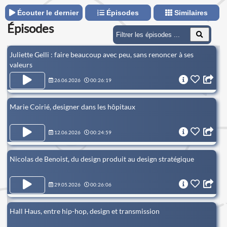
Écouter le dernier
Épisodes
Similaires
Épisodes
Juliette Gelli : faire beaucoup avec peu, sans renoncer à ses
valeurs
26.06.2026
00:26:19
Marie Coirié, designer dans les hôpitaux
12.06.2026
00:24:59
Nicolas de Benoist, du design produit au design stratégique
29.05.2026
00:26:06
Hall Haus, entre hip-hop, design et transmission