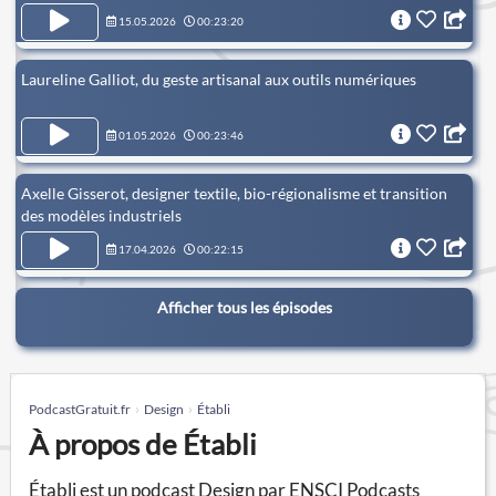
15.05.2026
00:23:20
Laureline Galliot, du geste artisanal aux outils numériques
01.05.2026
00:23:46
Axelle Gisserot, designer textile, bio-régionalisme et transition
des modèles industriels
17.04.2026
00:22:15
Afficher tous les épisodes
PodcastGratuit.fr
Design
Établi
À propos de Établi
Établi est un podcast Design par ENSCI Podcasts