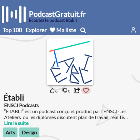
PodcastGratuit.fr
Écoutez le podcast Établi
Top 100
Explorer
Ma liste
0
0
Établi
ENSCI Podcasts
“ÉTABLI” est un podcast conçu et produit par l’ENSCI-Les
Ateliers où les diplômés discutent plan de travail, réalité
professionnelle et pratique du design aujourd’hui.
Lire la suite
Arts
Design