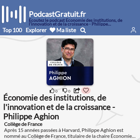
PodcastGratuit.fr
Écoutez le podcast Économie des institutions, de
l'innovation et de la croissance - Philippe
Aghion
Top 100
Explorer
Ma liste
0
0
Économie des institutions, de
l'innovation et de la croissance -
Philippe Aghion
Collège de France
Après 15 années passées à Harvard, Philippe Aghion est
nommé au Collège de France, titulaire de la chaire Économie