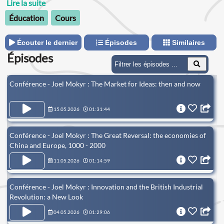
des institutions, de l'innovation et de la croissance, avec un
Lire la suite
grand projet : la création d'un centre de recherche, de
Éducation
Cours
réflexion et d'échanges autour de l'économie de la croissance
et de l'innovation.
Écouter le dernier
Épisodes
Similaires
Épisodes
Conférence - Joel Mokyr : The Market for Ideas: then and now
15.05.2026
01:31:44
Conférence - Joel Mokyr : The Great Reversal: the economies of
China and Europe, 1000 - 2000
11.05.2026
01:14:59
Conférence - Joel Mokyr : Innovation and the British Industrial
Revolution: a New Look
04.05.2026
01:29:06