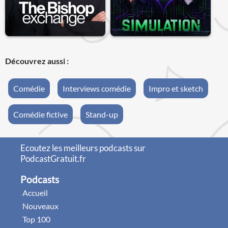
Découvrez aussi :
Comédie
Interviews comédie
Impro et sketch
Comédie fictive
Stand-up
Ecoutez les meilleurs podcasts sur
PodcastGratuit.fr
Podcasts
Accueil
Nouveaux
Top 100