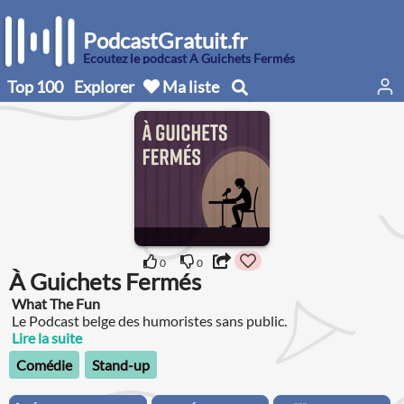
PodcastGratuit.fr
Écoutez le podcast À Guichets Fermés
Top 100
Explorer
Ma liste
0
0
À Guichets Fermés
What The Fun
Le Podcast belge des humoristes sans public.
Lire la suite
Comédie
Stand-up