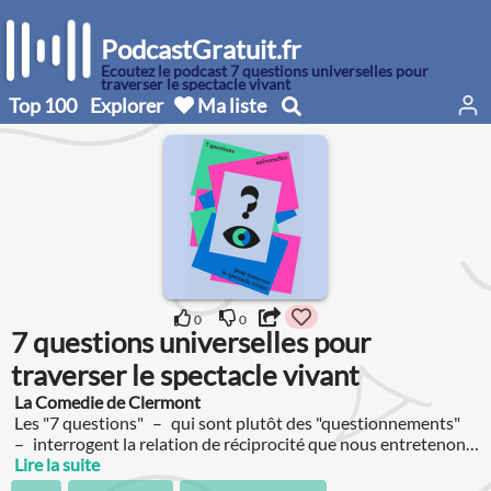
PodcastGratuit.fr
Écoutez le podcast 7 questions universelles pour
traverser le spectacle vivant
Top 100
Explorer
Ma liste
0
0
7 questions universelles pour
traverser le spectacle vivant
La Comedie de Clermont
Les "7 questions" – qui sont plutôt des "questionnements"
– interrogent la relation de réciprocité que nous entretenons
avec le spectacle vivant.
Lire la suite