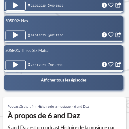
25.02.2025
00:38:32
S05E02: Nas
24.01.2025
02:12:05
S05E01: Three Six Mafia
25.11.2024
01:39:00
Afficher tous les épisodes
PodcastGratuit.fr
Histoire de la musique
6 and Daz
À propos de 6 and Daz
6 and Daz est un podcast Histoire de la musique par