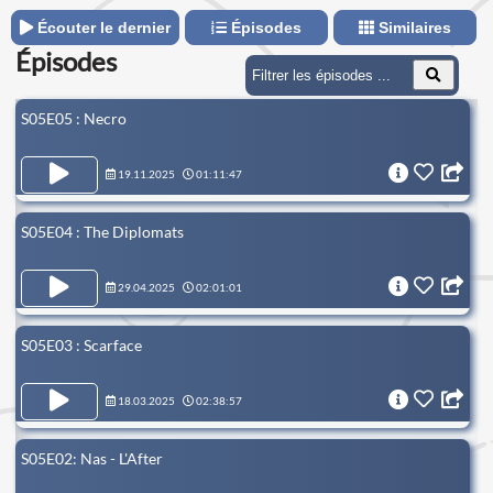
milieu des 90s et le début des années 2000.
Écouter le dernier
Épisodes
Similaires
Épisodes
S05E05 : Necro
19.11.2025
01:11:47
S05E04 : The Diplomats
29.04.2025
02:01:01
S05E03 : Scarface
18.03.2025
02:38:57
S05E02: Nas - L'After