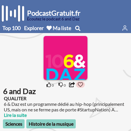
PodcastGratuit.fr
Écoutez le podcast 6 and Daz
Top 100
Explorer
Ma liste
0
0
6 and Daz
QUALITER
6 & Daz est un programme dédié au hip-hop (principalement
US, mais on ne se ferme pas de porte #StartupNation) A
chaque épisode, F6 (Get Large) et Daz (Qualiter) évoquent le
Lire la suite
parcours d'un artiste hip-hop ayant sévi durant la golden era
Sciences
Histoire de la musique
du Hip-Hop c'est à dire la grosse dizaine d'années entre le