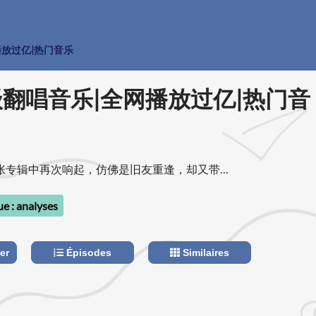
|全网播放过亿|热门音乐
神级翻唱音乐|全网播放过亿|热门音
张专辑中再次响起，仿佛是旧友重逢，却又带着
者们宛如一群执着的追光者，带着对音乐最炽热
每一段旋律的骨髓，探寻那些被岁月尘封的情感
e : analyses
宛如天籁般独特的嗓音，赋予了这些歌曲第二次
倾注其中。他们在录音棚里的每一次发声，都像
er
Épisodes
Similaires
话，用灵魂歌唱，唱出了我们在生活中的喜怒哀
一首歌都成为了一扇窗，透过它，我们看到了自
遗忘在角落的回忆，也随之涌上心头，让我们在
与共鸣。 这张专辑，不仅仅是一张音乐合辑，它