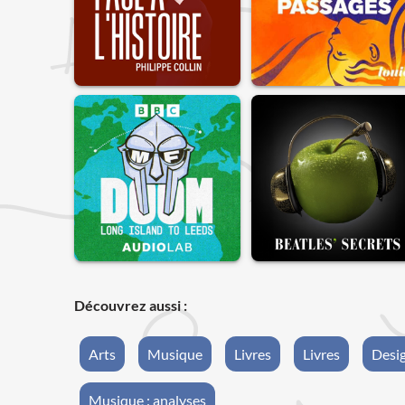
Découvrez aussi :
Arts
Musique
Livres
Livres
Desi
Musique : analyses