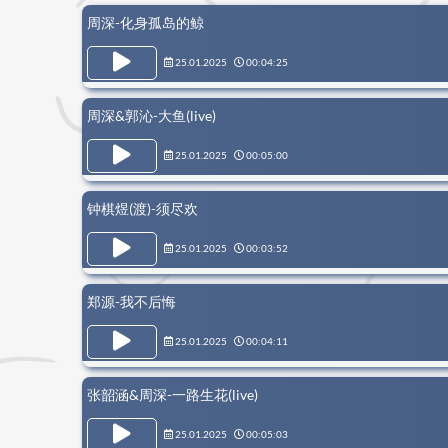
更像是一本音乐日
周深-化身孤岛的鲸
歌曲的传承与蜕变
这些音符在耳边响
25.01.2025
00:04:25
灵的对话，引领我
幕的音乐华章。
周深&郭沁-大鱼(live)
25.01.2025
00:05:00
钟棋煜(渡)-须尽欢
25.01.2025
00:03:52
郑源-我不后悔
25.01.2025
00:04:11
张韶涵&周深-一路生花(live)
25.01.2025
00:05:03