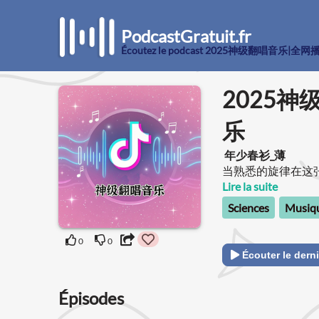
PodcastGratuit.fr
Écoutez le podcast 2025神级翻唱音乐
2025
乐
年少春衫_薄
当熟悉的旋律在这
全新的悸动。翻唱
Lire la suite
的爱与敬意，深入
Sciences
Musiqu
密码，而后用他们
生命。 这些翻唱者们并非简单地模仿，而是将自己的人生感悟、情
0
0
感经历毫无保留地
Écouter le derni
是与音乐之神的对
乐、悲欢离合。每
Épisodes
己的故事，那些被
音乐中找到了慰藉