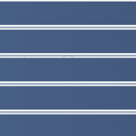
记，记录着翻唱者们的心路历程，也见证了经典
。无论是在孤独的深夜，还是在喧嚣的尘世，当
起，仿佛整个世界都为之安静，只留下音乐与心
们踏上一场触动灵魂的音乐之旅，感受那永不落