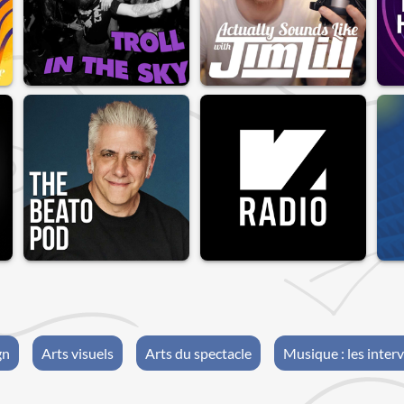
gn
Arts visuels
Arts du spectacle
Musique : les inter