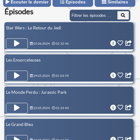
Écouter le dernier
Épisodes
Similaires
Épisodes
Star Wars : Le Retour du Jedi
05.06.2024
02:32:46
Les Ensorceleuses
29.05.2024
01:03:59
Le Monde Perdu : Jurassic Park
22.05.2024
01:24:44
Le Grand Bleu