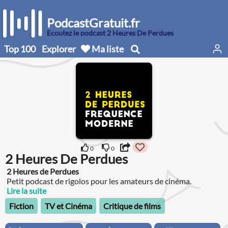
PodcastGratuit.fr
Écoutez le podcast 2 Heures De Perdues
Top 100
Explorer
Ma liste
0
0
2 Heures De Perdues
2 Heures de Perdues
Petit podcast de rigolos pour les amateurs de cinéma.
Lire la suite
Fiction
TV et Cinéma
Critique de films